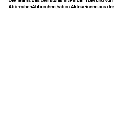
Die Teams des Lehrstuhls ENPB der TUM und von
AbbrechenAbbrechen haben Akteur:innen aus der
Genossenschaftsszene, der gemeinwohlorientierten
Stadtentwicklung sowie der
Immobilienprojektentwicklung an die VerhandelBar
eingeladen. Alle Interessierten sind herzlich
eingeladen, dem Workshop beizuwohnen und die
abschließende Präsentation der Ergebnisse mit uns
zu diskutieren.
https://archplus.net/de/tomorrow#article-48531-
48530
Bildnachweis: NEBourhoods/TU München/ Johannes
Staudt und Carsten Schade