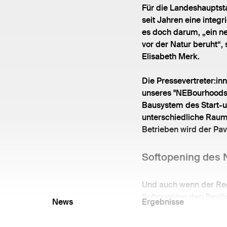
Für die Landeshauptst
seit Jahren eine integ
es doch darum, „ein ne
vor der Natur beruht“,
Elisabeth Merk.
Die Pressevertreter:
unseres "NEBourhoods P
Bausystem des Start-up
unterschiedliche Raum
Betrieben wird der Pa
Softopening des 
Und auch wenn der Reg
Softopening den Pavill
News
Ergebnisse
Eröffnung folgt.
Wir freuen uns, im ko