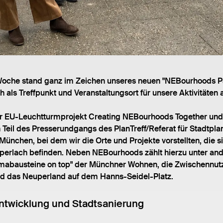
che stand ganz im Zeichen unseres neuen "NEBourhoods Pavi
 als Treffpunkt und Veranstaltungsort für unsere Aktivitäten 
 EU-Leuchtturmprojekt Creating NEBourhoods Together und ei
n Teil des Presserundgangs des PlanTreff/Referat für Stadtp
ünchen, bei dem wir die Orte und Projekte vorstellten, die si
erlach befinden. Neben NEBourhoods zählt hierzu unter an
imabausteine on top" der Münchner Wohnen, die Zwischennut
d das Neuperland auf dem Hanns-Seidel-Platz.
entwicklung und Stadtsanierung