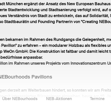
adt München ergänzt der Ansatz des New European Bauhaus d
rierte Stadtentwicklung und Stadtsanierung verfolgt wird, auf
ues Verständnis von Stadt zu entwickeln, das auf Solidarität
 so Stadtbaurätin und Founding Partnerin von "Creating NEBo
innen bekamen im Rahmen des Rundgangs die Gelegenheit, m
avillon" zu erfahren – ein modularer Holzbau als flexibles u
 WeOn GmbH: Die Konstruktion ist faltbar und damit leicht t
bedürfnisse anpassbar.
villon im Rahmen unseres Projekts vom Innovationszentrum
NEBourhoods Pavillons
en derzeit am Weiterbauen hindert, so konnten wir am Frei
on mit interessierten Bürger:innen einweihen, bevor am 10. Jan
Über NEBourhoods
NEB-Aktionen
Termine
mmenden Jahr in unserem neuen NEBourhoods Pavillon mit d