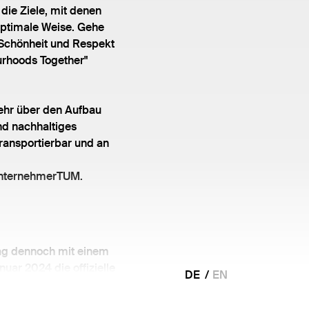
ie Ziele, mit denen
 optimale Weise. Gehe
, Schönheit und Respekt
urhoods Together"
ehr über den Aufbau
nd nachhaltiges
ransportierbar und an
 UnternehmerTUM.
tag dennoch mit einem
uar 2024 die offizielle
DE
/
EN
en Bürgerinnen und